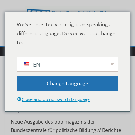
Zum
Inhalt
springen
We've detected you might be speaking a
different language. Do you want to change
to:
EN
Change Language
MEDIEN
Krieg gegen die Ukraine
Close and do not switch language
4. Januar 2023
Neue Ausgabe des bpb:magazins der
Bundeszentrale für politische Bildung // Berichte