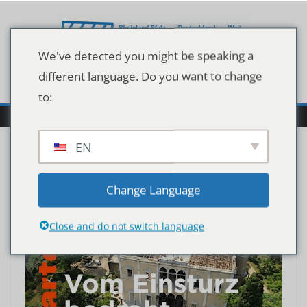
Zum
Inhalt
springen
We've detected you might be speaking a
different language. Do you want to change
to:
EN
Change Language
Close and do not switch language