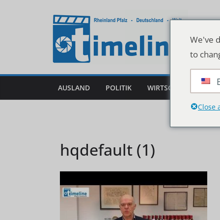
Zum
Inhalt
springen
We've d
to chan
AUSLAND
POLITIK
WIRTSCHAFT
DEU
Close 
hqdefault (1)