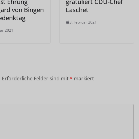
ßt Ehrung
gratuliert CDU-Chef
gard von Bingen
Laschet
edenktag
3. Februar 2021
uar 2021
.
Erforderliche Felder sind mit
*
markiert