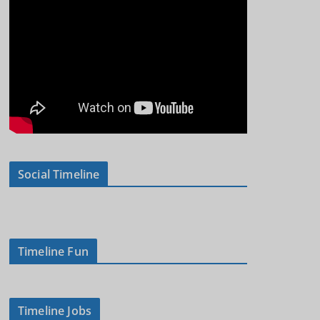
Social Timeline
Timeline Fun
Timeline Jobs