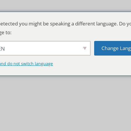
etected you might be speaking a different language. Do y
ge to:
Change Lang
EN
TSCHLAND & WELT
RATGEBER
DE
and do not switch language