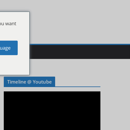
ou want
uage
Timeline @ Youtube