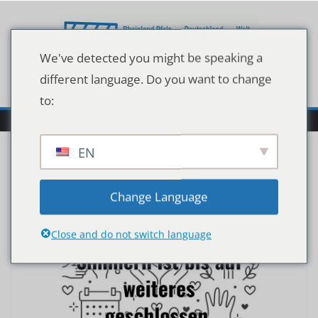
Zum
Inhalt
springen
We've detected you might be speaking a
different language. Do you want to change
to:
EN
Change Language
Close and do not switch language