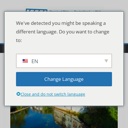
Zum
Inhalt
springen
We've detected you might be speaking a
different language. Do you want to change
to:
EN
Change Language
Close and do not switch language