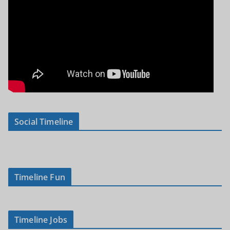
Social Timeline
Timeline Fun
Timeline Jobs