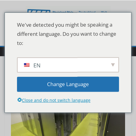
Zum
Inhalt
springen
We've detected you might be speaking a
different language. Do you want to change
to:
EN
Change Language
Close and do not switch language