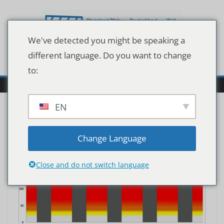
Zum
Inhalt
springen
We've detected you might be speaking a
different language. Do you want to change
to:
EN
Change Language
Close and do not switch language