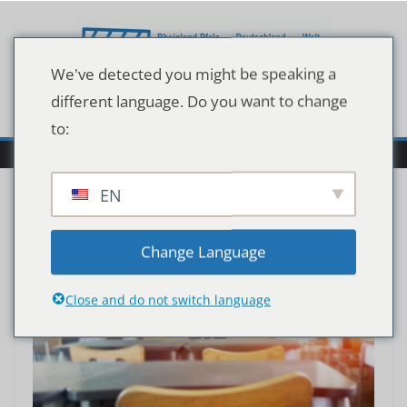
Zum
Inhalt
springen
We've detected you might be speaking a
different language. Do you want to change
to:
EN
Change Language
Close and do not switch language