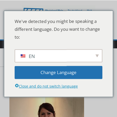
Zum
Inhalt
springen
We've detected you might be speaking a
different language. Do you want to change
to:
EN
210202_Adventskalende
Change Language
r
Close and do not switch language