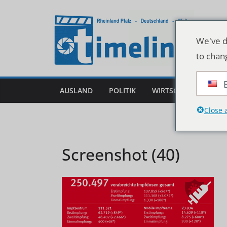
Zum
Inhalt
springen
We've d
to chan
AUSLAND
POLITIK
WIRTSCHAFT
DEU
Close 
Screenshot (40)