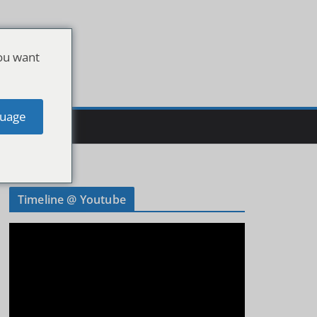
ou want
uage
Timeline @ Youtube