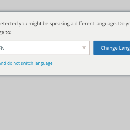
etected you might be speaking a different language. Do y
ge to:
Change Lang
EN
TSCHLAND & WELT
RATGEBER
DE
and do not switch language