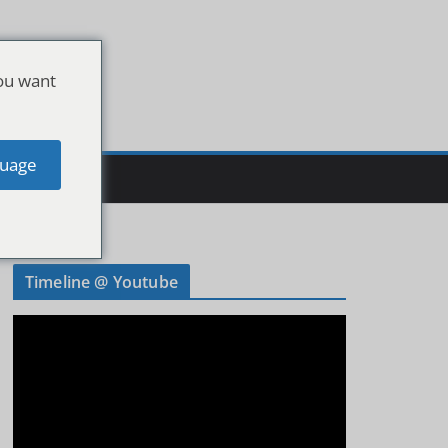
ou want
uage
Timeline @ Youtube