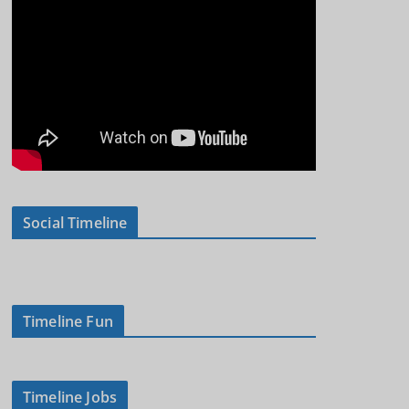
Social Timeline
Timeline Fun
Timeline Jobs