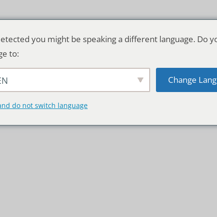
etected you might be speaking a different language. Do y
ge to:
Change Lang
EN
TSCHLAND & WELT
RATGEBER
DE
and do not switch language