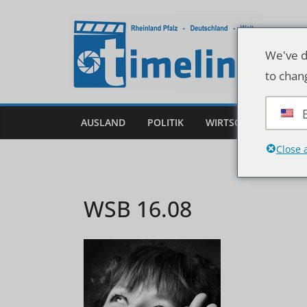
Zum
Inhalt
springen
We've d
to chan
AUSLAND
POLITIK
WIRTSCHAFT
DEU
Close 
WSB 16.08