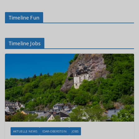
Timeline Fun
Timeline Jobs
AKTUELLE NEWS
IDAR-OBERSTEIN
JOBS