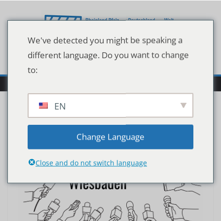
Zum
Inhalt
springen
We've detected you might be speaking a
different language. Do you want to change
to:
EN
Change Language
Close and do not switch language