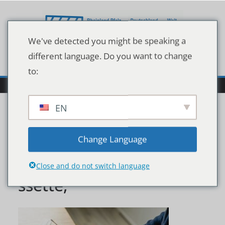
Zum
Inhalt
springen
We've detected you might be speaking a
different language. Do you want to change
to:
EN
Man,Using,Covid,19,Rap
Change Language
id,Test,At,Home.,Test,Ca
Close and do not switch language
ssette,