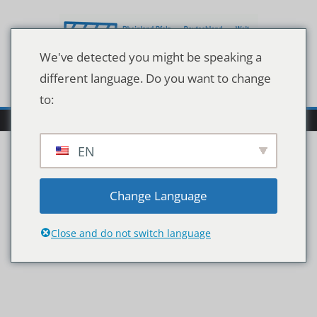
Zum
Inhalt
springen
We've detected you might be speaking a
different language. Do you want to change
to:
EN
mega-konstruktionen-
Change Language
achterbahn-valkyria
Close and do not switch language