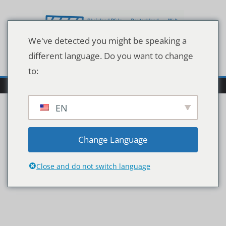
Zum
Inhalt
springen
We've detected you might be speaking a
different language. Do you want to change
to:
EN
msh-medical-school-
Change Language
hamburg-campustag
Close and do not switch language