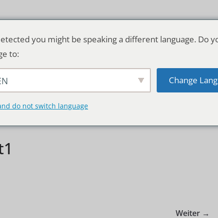
etected you might be speaking a different language. Do y
ge to:
Change Lang
EN
TSCHLAND & WELT
RATGEBER
DE
and do not switch language
t1
Weiter →