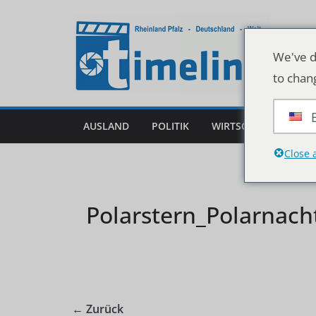
Zum
Inhalt
springen
We've d
to chan
AUSLAND
POLITIK
WIRTSCHAFT
DEU
Close 
Polarstern_Polarnach
← Zurück