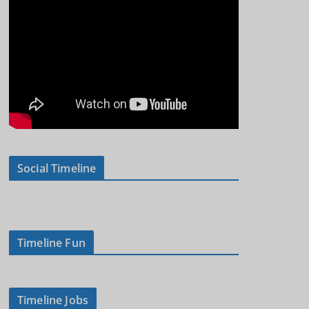
Social Timeline
Timeline Fun
Timeline Jobs