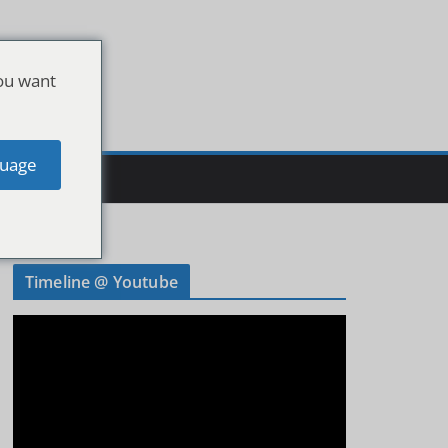
ou want
uage
Timeline @ Youtube