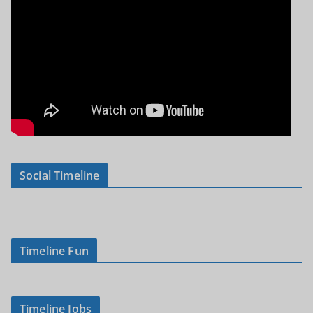
Social Timeline
Timeline Fun
Timeline Jobs