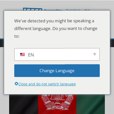
Zum
Inhalt
springen
We've detected you might be speaking a
different language. Do you want to change
to:
EN
Change Language
Close and do not switch language