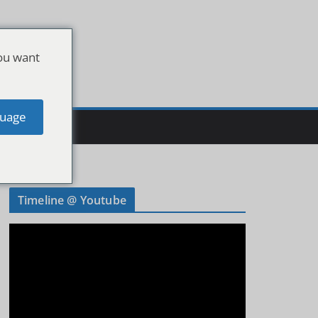
ou want
uage
Timeline @ Youtube