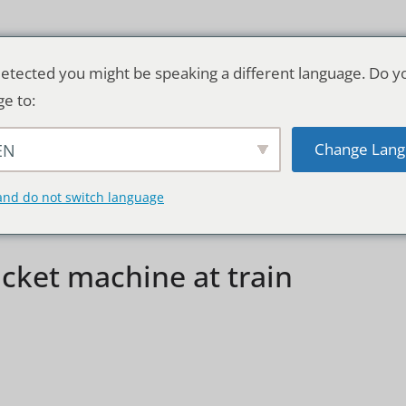
etected you might be speaking a different language. Do y
ge to:
Change Lang
EN
TSCHLAND & WELT
RATGEBER
DE
and do not switch language
cket machine at train