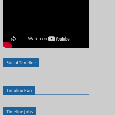
Social Timeline
Timeline Fun
Timeline Jobs