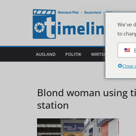
Zum
Inhalt
springen
We've d
to chan
AUSLAND
POLITIK
WIRTSCHAFT
DEU
Close 
Blond woman using ti
station