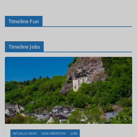
Timeline Fun
Timeline Jobs
AKTUELLE NEWS
IDAR-OBERSTEIN
JOBS