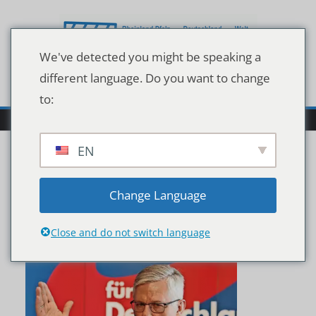
Zum
Inhalt
springen
We've detected you might be speaking a
different language. Do you want to change
to:
EN
Bildschirmfoto 2024-01-
Change Language
31 um 11.39.44
Close and do not switch language