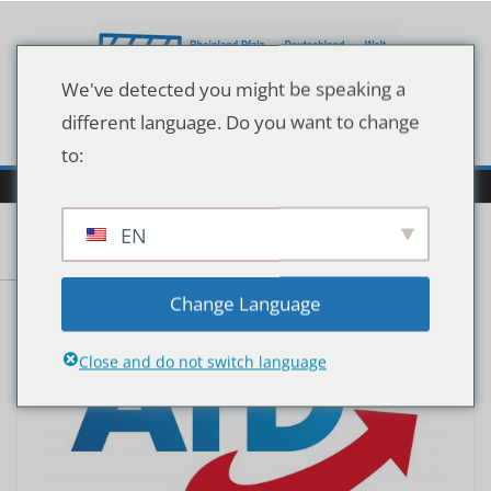
Zum
Inhalt
springen
We've detected you might be speaking a
different language. Do you want to change
to:
EN
Change Language
Close and do not switch language