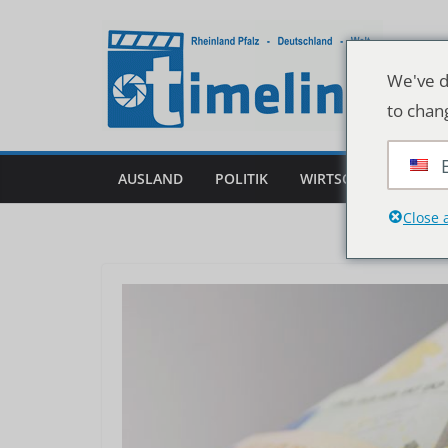
Zum
Inhalt
springen
We've d
to chan
AUSLAND
POLITIK
WIRTSCHAFT
DEU
Close 