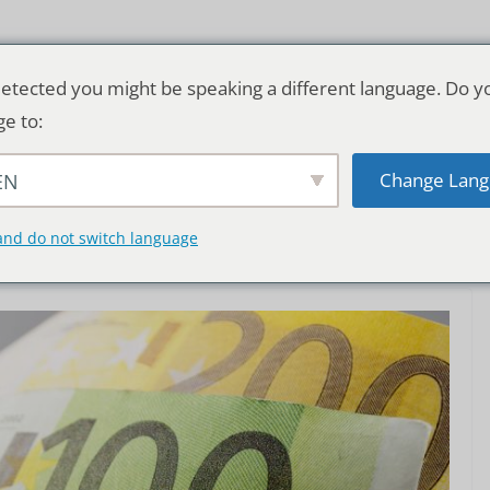
etected you might be speaking a different language. Do y
ge to:
Change Lang
EN
TSCHLAND & WELT
RATGEBER
DE
and do not switch language