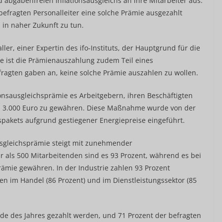
d abgabenfreien Inflationsausgleichs an ihre Mitarbeiter aus.
befragten Personalleiter eine solche Prämie ausgezahlt
 in naher Zukunft zu tun.
ller, einer Expertin des ifo-Instituts, der Hauptgrund für die
le ist die Prämienauszahlung zudem Teil eines
efragten gaben an, keine solche Prämie auszahlen zu wollen.
ionsausgleichsprämie es Arbeitgebern, ihren Beschäftigten
zu 3.000 Euro zu gewähren. Diese Maßnahme wurde von der
spakets aufgrund gestiegener Energiepreise eingeführt.
usgleichsprämie steigt mit zunehmender
als 500 Mitarbeitenden sind es 93 Prozent, während es bei
Prämie gewähren. In der Industrie zahlen 93 Prozent
en im Handel (86 Prozent) und im Dienstleistungssektor (85
nde des Jahres gezahlt werden, und 71 Prozent der befragten