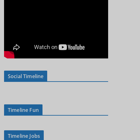
Social Timeline
Timeline Fun
Timeline Jobs