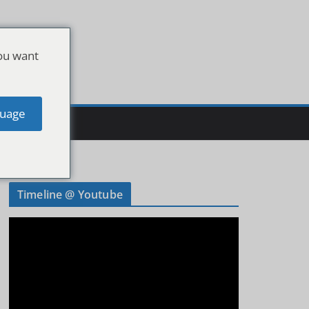
ou want
uage
Timeline @ Youtube