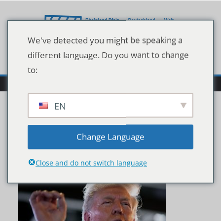
Zum
Inhalt
springen
We've detected you might be speaking a
different language. Do you want to change
to:
EN
donald-trump-
Change Language
1034~3840×2160
Close and do not switch language