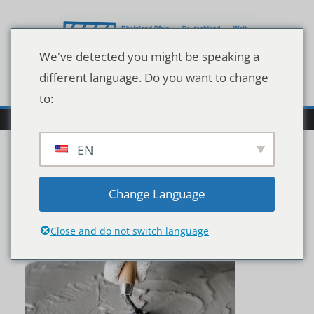
Zum
Inhalt
springen
We've detected you might be speaking a
different language. Do you want to change
to:
EN
People renovating the
Change Language
house concept
Close and do not switch language