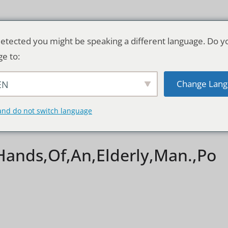
etected you might be speaking a different language. Do y
ge to:
Change Lang
EN
TSCHLAND & WELT
RATGEBER
DE
and do not switch language
Hands,Of,An,Elderly,Man.,Po