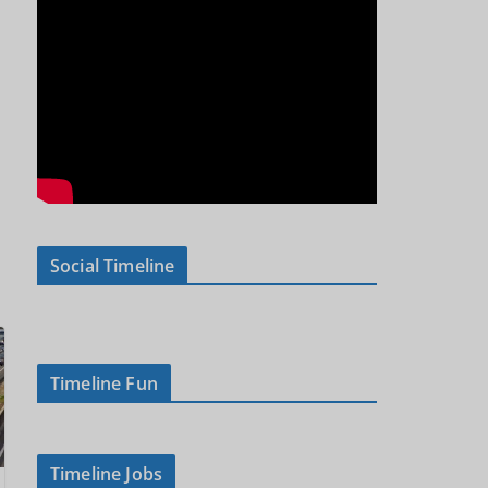
Social Timeline
Timeline Fun
Timeline Jobs