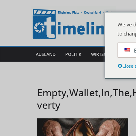
Zum
Inhalt
springen
We've d
to chan
AUSLAND
POLITIK
WIRTSCHAFT
DEU
Close 
Empty,Wallet,In,The,
verty