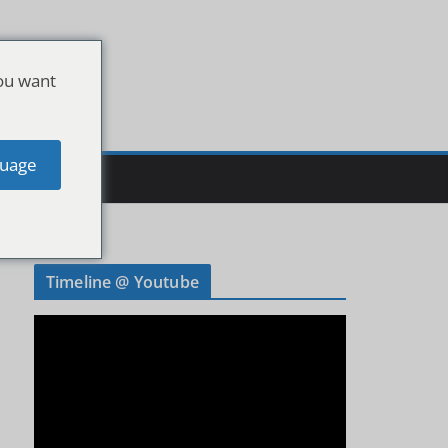
ou want
uage
Timeline @ Youtube