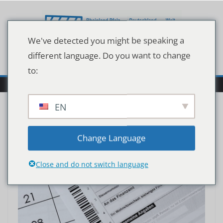
Zum
Inhalt
springen
We've detected you might be speaking a
different language. Do you want to change
to:
EN
Change Language
Close and do not switch language