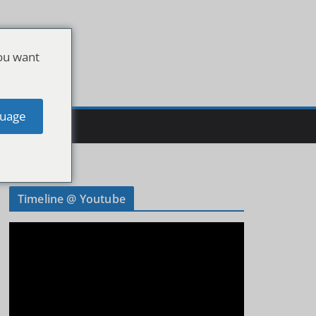
ou want
uage
Timeline @ Youtube