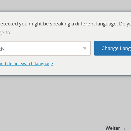
etected you might be speaking a different language. Do y
ge to:
Change Lang
EN
TSCHLAND & WELT
RATGEBER
DE
and do not switch language
Weiter →