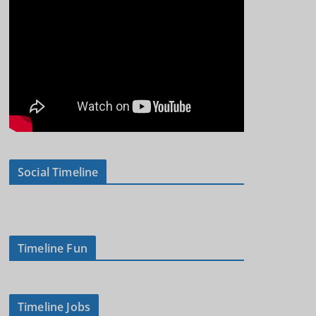
Social Timeline
Timeline Fun
Timeline Jobs