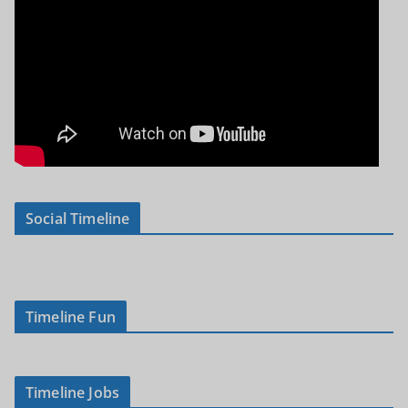
Social Timeline
Timeline Fun
Timeline Jobs