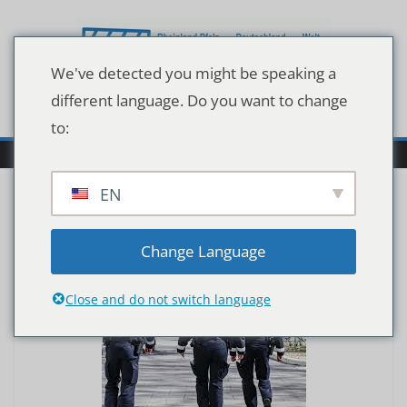
Zum
Inhalt
springen
We've detected you might be speaking a
different language. Do you want to change
to:
EN
Change Language
Close and do not switch language