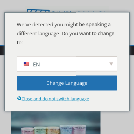
Zum
Inhalt
springen
We've detected you might be speaking a
different language. Do you want to change
to:
EN
Turkish,Lira.,
Change Language
(10,-,20,-,50,-,100,And
Close and do not switch language