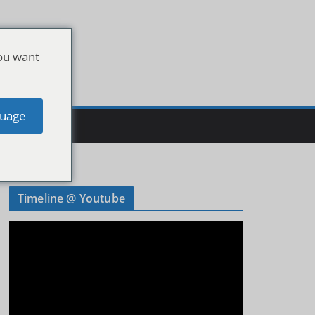
ou want
uage
Timeline @ Youtube