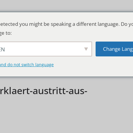
etected you might be speaking a different language. Do y
ge to:
Change Lang
EN
TSCHLAND & WELT
RATGEBER
DE
and do not switch language
laert-austritt-aus-