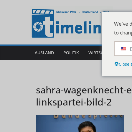
Zum
Inhalt
springen
We've d
to chan
AUSLAND
POLITIK
WIRTSCHAFT
DEU
Close 
sahra-wagenknecht-erk
linkspartei-bild-2