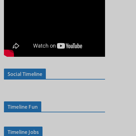
Social Timeline
Timeline Fun
Timeline Jobs