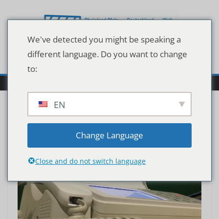
Zum
Inhalt
springen
We've detected you might be speaking a
different language. Do you want to change
to:
EN
Change Language
Close and do not switch language