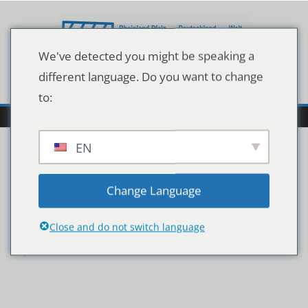
Zum
Inhalt
springen
We've detected you might be speaking a
different language. Do you want to change
to:
EN
High speed train on the
Change Language
railway station at night
Close and do not switch language