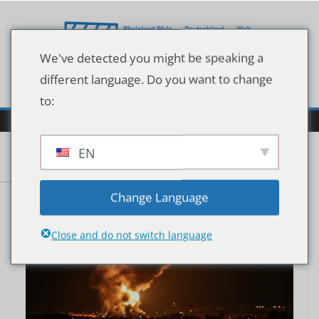
Zum
Inhalt
springen
We've detected you might be speaking a
different language. Do you want to change
to:
EN
Change Language
Close and do not switch language