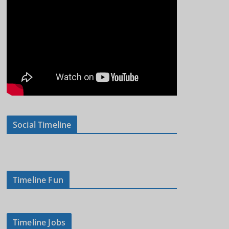
Social Timeline
Timeline Fun
Timeline Jobs