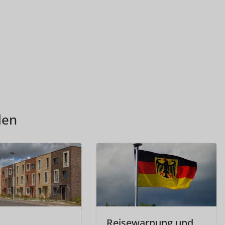
len
Reisewarnung und