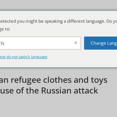
etected you might be speaking a different language. Do y
ge to:
Change Lang
EN
TSCHLAND & WELT
RATGEBER
DE
and do not switch language
n refugee clothes and toys
use of the Russian attack