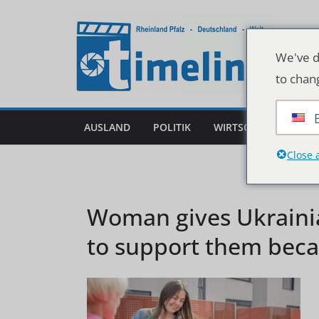
Zum
Inhalt
springen
We've d
to chan
AUSLAND
POLITIK
WIRTSCHAFT
DEU
Close 
Woman gives Ukrainia
to support them beca