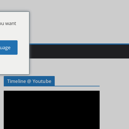
ou want
uage
Timeline @ Youtube