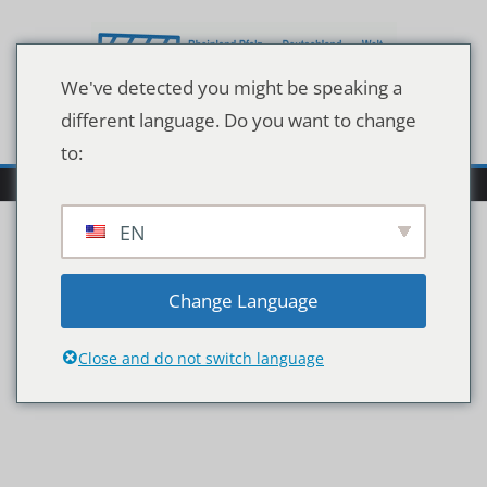
Zum
Inhalt
springen
We've detected you might be speaking a
different language. Do you want to change
to:
EN
Portrait_Niclas2520Boen
Change Language
7Eroem_Mrs.Sporty
Close and do not switch language