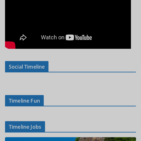
Social Timeline
Timeline Fun
Timeline Jobs