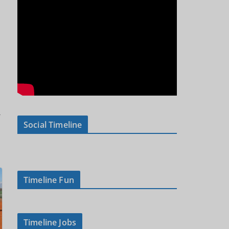
→
Social Timeline
Timeline Fun
Timeline Jobs