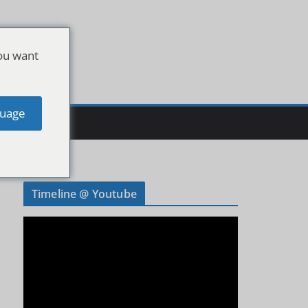
ou want
uage
Timeline @ Youtube