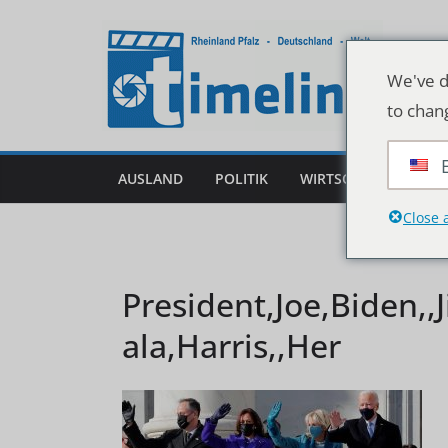
Zum
Inhalt
springen
We've d
to chan
AUSLAND
POLITIK
WIRTSCHAFT
DEU
Close 
President,Joe,Biden,,
ala,Harris,,Her