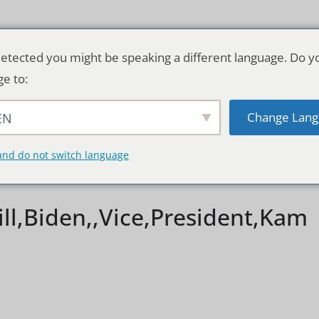
etected you might be speaking a different language. Do y
ge to:
Change Lang
EN
TSCHLAND & WELT
RATGEBER
DE
and do not switch language
Jill,Biden,,Vice,President,Kam