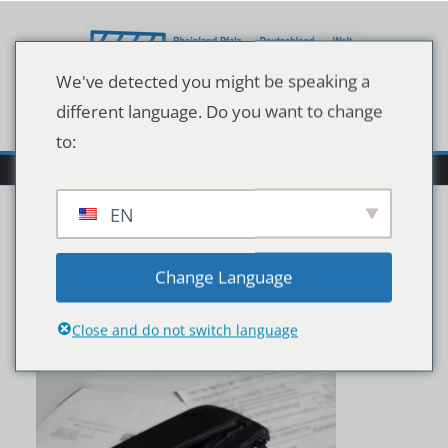
Zum
Inhalt
springen
We've detected you might be speaking a
different language. Do you want to change
to:
EN
Purse,With,Small,Chang
Change Language
e
Close and do not switch language