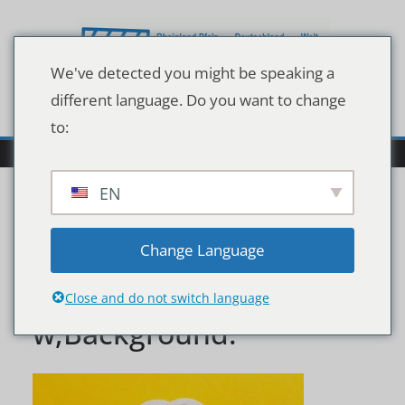
Zum
Inhalt
springen
We've detected you might be speaking a
different language. Do you want to change
to:
EN
Question,Mark,Speech,B
Change Language
ubble,Isolated,On,Yello
Close and do not switch language
w,Background.