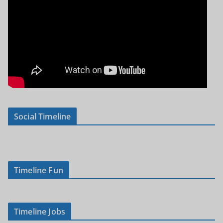
Social Timeline
Timeline Fun
Timeline Jobs