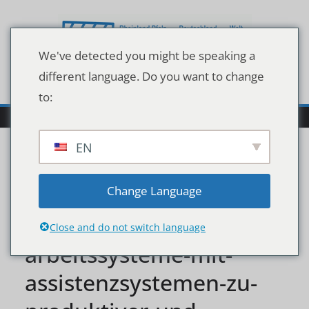
Zum
Inhalt
springen
We've detected you might be speaking a
different language. Do you want to change
to:
EN
refa-institutstag-2019-
Change Language
gestaltung-innovativer-
Close and do not switch language
arbeitssysteme-mit-
assistenzsystemen-zu-