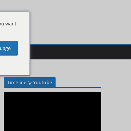
ou want
uage
Timeline @ Youtube