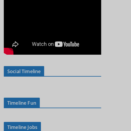
Social Timeline
Timeline Fun
Timeline Jobs