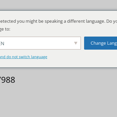
etected you might be speaking a different language. Do y
ge to:
Change Lang
EN
TSCHLAND & WELT
RATGEBER
DE
and do not switch language
7988