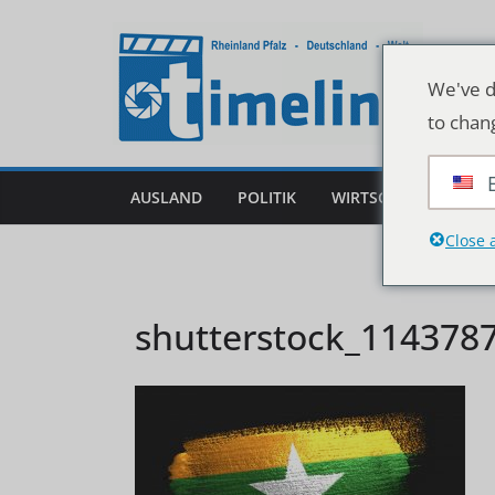
Zum
Inhalt
springen
We've d
to chan
AUSLAND
POLITIK
WIRTSCHAFT
DEU
Close 
shutterstock_114378