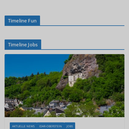
Timeline Fun
Timeline Jobs
AKTUELLE NEWS
IDAR-OBERSTEIN
JOBS