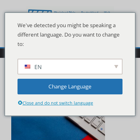
Zum
Inhalt
springen
We've detected you might be speaking a
different language. Do you want to change
to:
EN
shutterstock_163126497
Change Language
1
Close and do not switch language