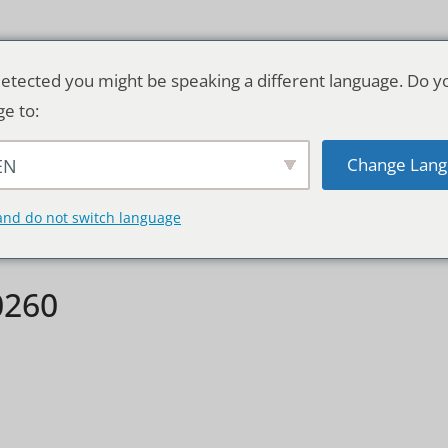
etected you might be speaking a different language. Do y
ge to:
Change Lang
EN
TSCHLAND & WELT
RATGEBER
DE
and do not switch language
0260