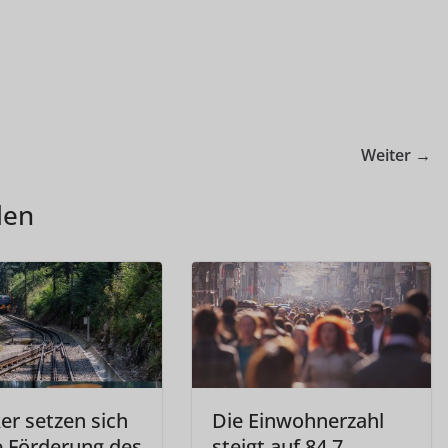
Weiter →
len
ker setzen sich
Die Einwohnerzahl
e Förderung des
steigt auf 84,7