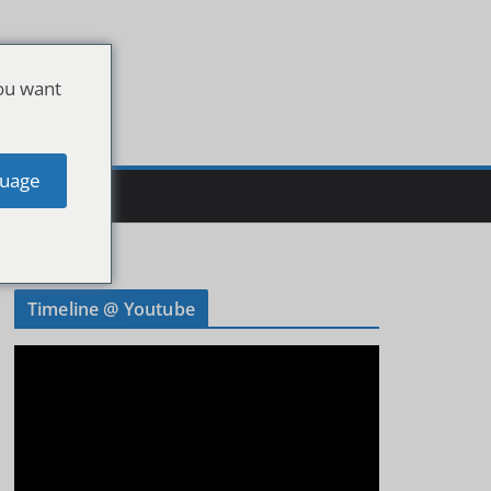
ou want
uage
Timeline @ Youtube