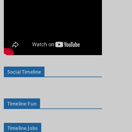
Social Timeline
Timeline Fun
Timeline Jobs