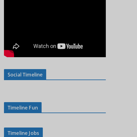
Social Timeline
Timeline Fun
Timeline Jobs