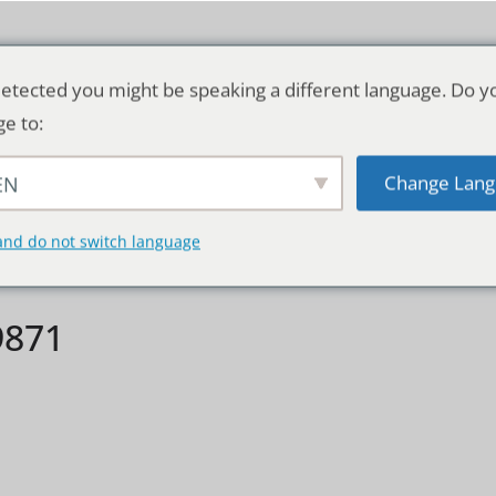
etected you might be speaking a different language. Do y
ge to:
Change Lang
EN
TSCHLAND & WELT
RATGEBER
DE
and do not switch language
9871