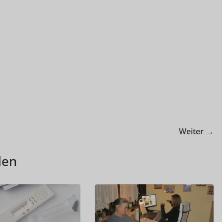
Weiter →
len