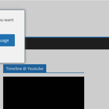
ou want
uage
Timeline @ Youtube