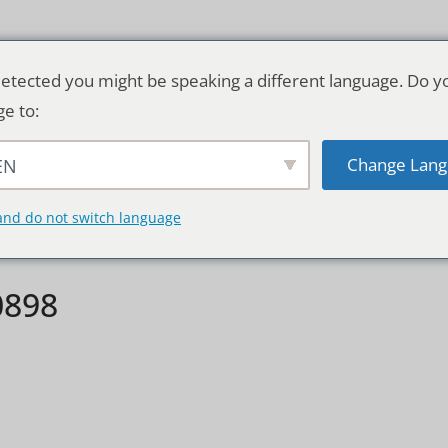
etected you might be speaking a different language. Do y
ge to:
Change Lang
EN
TSCHLAND & WELT
RATGEBER
DE
and do not switch language
0898