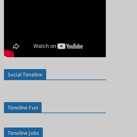
Social Timeline
Timeline Fun
Timeline Jobs