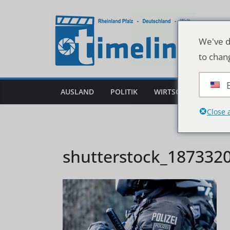
Zum
Inhalt
springen
We've d
to chan
AUSLAND
POLITIK
WIRTSCHAFT
DEU
Close 
shutterstock_187332