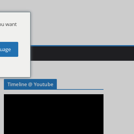
ou want
uage
Timeline @ Youtube