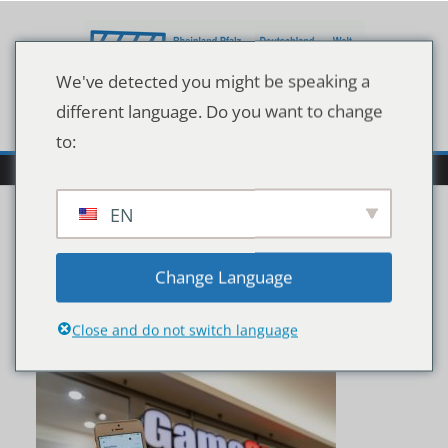
Zum
Inhalt
springen
We've detected you might be speaking a
different language. Do you want to change
to:
EN
shutterstock_190504660
Change Language
9
Close and do not switch language