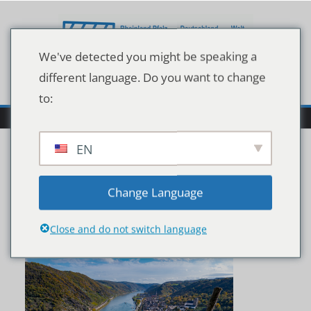
Zum
Inhalt
springen
We've detected you might be speaking a
different language. Do you want to change
to:
EN
shutterstock_190879862
Change Language
8
Close and do not switch language