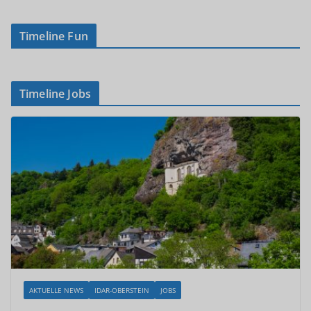
Timeline Fun
Timeline Jobs
AKTUELLE NEWS
IDAR-OBERSTEIN
JOBS