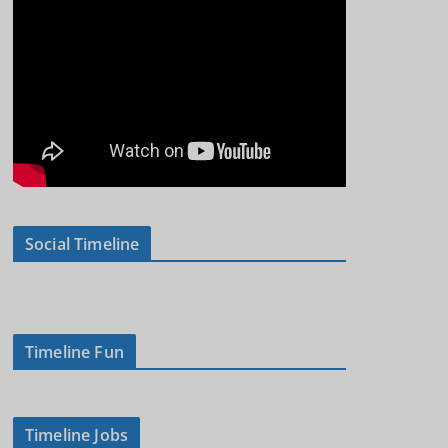
Social Timeline
Timeline Fun
Timeline Jobs