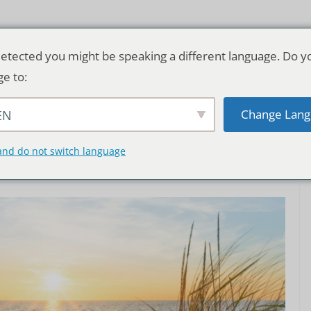
etected you might be speaking a different language. Do y
ge to:
Change Lang
EN
TSCHLAND & WELT
RATGEBER
DE
and do not switch language