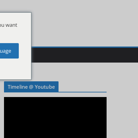
ou want
uage
Timeline @ Youtube