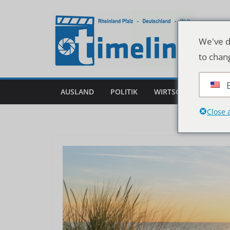
Zum
Inhalt
springen
We've d
to chan
AUSLAND
POLITIK
WIRTSCHAFT
DEU
Close 