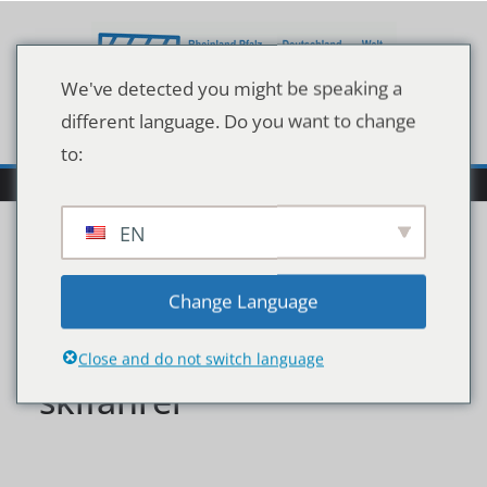
Zum
Inhalt
springen
We've detected you might be speaking a
different language. Do you want to change
to:
EN
ski-genuss-das-neue-
Change Language
angebot-fuer-genuss-
Close and do not switch language
skifahrer